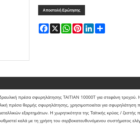
Αποστολή Ερώτησης
Facebook
X
WhatsApp
Pinterest
LinkedIn
Share
 υδραυλική πρέσα σφυρηλάτησης TAITIAN 10000T για στεφάνη τροχού.
λική πρέσα θερμής σφυρηλάτησης, χρησιμοποιείται για σφυρηλάτηση 
ταλλικών εξαρτημάτων. Η χωρητικότητα της Ταϊτικής κρύας / ζεστής π
υν ρυθμιστεί καλά με τη χρήση του σερβοκατευθυνόμενου συστήματος ελέ