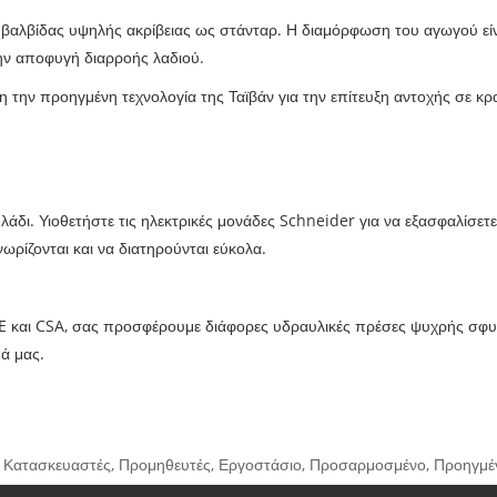
 βαλβίδας υψηλής ακρίβειας ως στάνταρ. Η διαμόρφωση του αγωγού εί
ην αποφυγή διαρροής λαδιού.
άση την προηγμένη τεχνολογία της Ταϊβάν για την επίτευξη αντοχής σε κ
το λάδι. Υιοθετήστε τις ηλεκτρικές μονάδες Schneider για να εξασφαλίσ
νωρίζονται και να διατηρούνται εύκολα.
S, CE και CSA, σας προσφέρουμε διάφορες υδραυλικές πρέσες ψυχρής σ
μά μας.
, Κατασκευαστές, Προμηθευτές, Εργοστάσιο, Προσαρμοσμένο, Προηγμένο