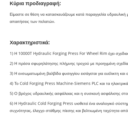
Κύρια προδιαγραφή:
Είμαστε σε θέση να κατασκευάζουμε κατά παραγγελία υδραυλικ
απαιτήσεις των πελατών.
Χαρακτηριστικά:
1) Η 10000T Hydraulic Forging Press For Wheel Rim έχει σχεδια
2) Η πρέσα σφυρηλάτησης πλήμνης τροχού με προηγμένη σχεδίασ
3) Η ενσωματωμένη βαλβίδα φυσιγγίου εισάγεται για ευέλικτη και 
4) Το Cold Forging Press Machine-Siemens PLC και τα ηλεκτρι
5) Ο βρόχος υδραυλικής ασφάλειας και η συσκευή ασφάλισης στο 
6) Η Hydraulic Cold Forging Press υιοθετεί ένα αναλογικό σύσ
συχνότητας, έλεγχο στάθμης πίεσης και βελτιωμένη ταχύτητα α