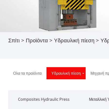
Σπίτι
>
Προϊόντα
>
Υδραυλική πίεση
>
Υδρ
Ολα τα προϊόντα
Υδραυλική πίεση
Μηχανή πρ
Composites Hydraulic Press
Μεταλλική 