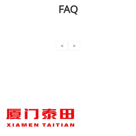
FAQ
<
>