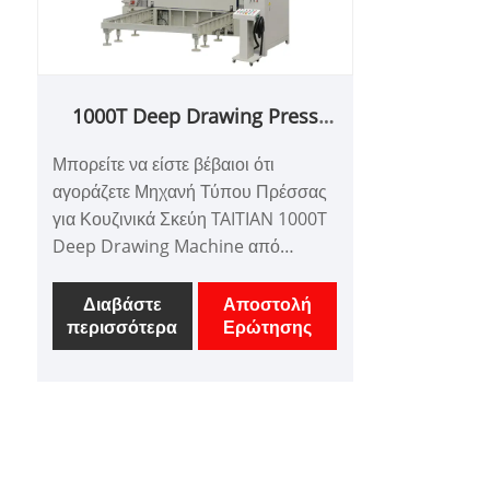
1000T Deep Drawing Press
Machine για κουζινικά σκεύη
Μπορείτε να είστε βέβαιοι ότι
αγοράζετε Μηχανή Τύπου Πρέσσας
για Κουζινικά Σκεύη TAITIAN 1000T
Deep Drawing Machine από
προμηθευτές εργοστασίων της
Ταΐτης. Για περισσότερα από 45
Διαβάστε
Αποστολή
περισσότερα
Ερώτησης
χρόνια ιστορίας, είμαστε ένας
μοναδικός συνεργάτης σε βασικές
βιομηχανίες—όπως η συμπίεση
σύνθετων υλικών, η σφράγιση
μετάλλων, η μορφοποίηση, η
συμπίεση και η σφυρηλάτηση,