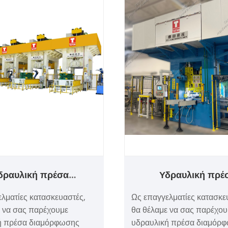
δραυλική πρέσα
Υδραυλική πρέ
φωσης μετάλλου 2400
μορφοποίησης μετ
λματίες κατασκευαστές,
Ως επαγγελματίες κατασκε
 για θήκη μπαταρίας
1000 τόνων
ε να σας παρέχουμε
θα θέλαμε να σας παρέχου
των νέας ενέργειας
ή πρέσα διαμόρφωσης
υδραυλική πρέσα διαμόρ