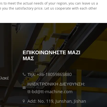
 to meet the actual needs of your region, you can leave us a
you the satisfactory price. Let us cooperate with each other
ΕΠΙΚΟΙΝΩΝΉΣΤΕ ΜΑΖΊ
ΜΑΣ
Τηλ: +86-18059865880
λακέ
ΗΛΕΚΤΡΟΝΙΚΗ ΔΙΕΥΘΥΝΣΗ:
tt-bd@tt-machine.com
Add: No. 119, Junshan, Jishan