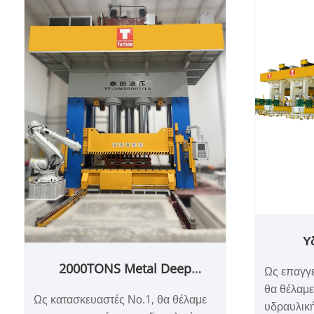
Υ
διαμόρ
2000TONS Metal Deep
Ως επαγγε
τόνων
Drawing Wydraulic Press
θα θέλαμ
οχημά
Ως κατασκευαστές Νο.1, θα θέλαμε
υδραυλικ