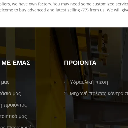
liers, we have own factory. You may need some customized services
ome to buy advanced and latest selling {77} from us. We will give 
 ΜΕ ΕΜΆΣ
ΠΡΟΪΌΝΤΑ
 μας
Υδραυλική πίεση
τάσιό μας
Μηχανή πρέσας κόντρα π
 προϊόντος
ποιητικό μας
μός Παραγωγής