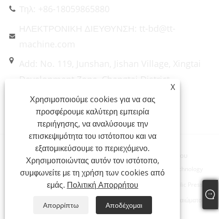
Τηλ: +86-18059865880
ΗΛΕΚΤΡΟΝΙΚΗ ΔΙΕΥΘΥΝΣΗ: tt-bd@tt-
machine.com
Add: No. 119, Junshan, Jishan Village, Xingtai
Development Zone, Changtai District,
X
Zhangzhou City, Fujian Province, Κίνα
Χρησιμοποιούμε cookies για να σας
προσφέρουμε καλύτερη εμπειρία
περιήγησης, να αναλύσουμε την
επισκεψιμότητα του ιστότοπου και να
εξατομικεύσουμε το περιεχόμενο.
Links
Sitemap
RSS
XML
Πολιτική Απορρήτου
Χρησιμοποιώντας αυτόν τον ιστότοπο,
Πνευματικά δικαιώματα © 2023 Xiamen Taitian Machinery Technology
συμφωνείτε με τη χρήση των cookies από
εμάς.
Πολιτική Απορρήτου
Group Co., Ltd. - Hydraulic Forging Press, Composites Hydraulic Press,
Metal Punching Hydraulic Press - Με την επιφύλαξη παντός δικαιώματος.
Απορρίπτω
Αποδέχομαι
备案/许可证编号为：
闽ICP备2023021834号