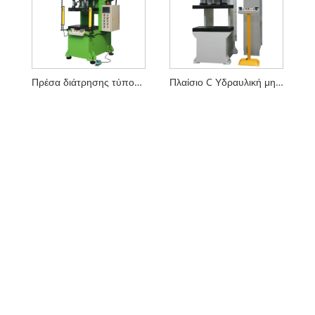
Πρέσα διάτρησης τύπου 20T C
Πλαίσιο C Υδραυλική μηχανή πρέσας υψηλής ταχύτητας