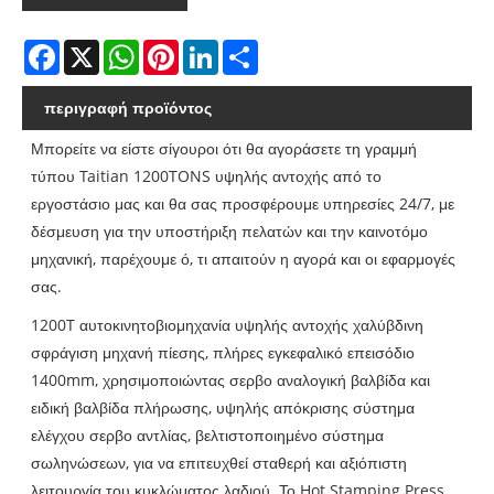
Facebook
X
WhatsApp
Pinterest
LinkedIn
Share
περιγραφή προϊόντος
Μπορείτε να είστε σίγουροι ότι θα αγοράσετε τη γραμμή
τύπου Taitian 1200TONS υψηλής αντοχής από το
εργοστάσιο μας και θα σας προσφέρουμε υπηρεσίες 24/7, με
δέσμευση για την υποστήριξη πελατών και την καινοτόμο
μηχανική, παρέχουμε ό, τι απαιτούν η αγορά και οι εφαρμογές
σας.
1200T αυτοκινητοβιομηχανία υψηλής αντοχής χαλύβδινη
σφράγιση μηχανή πίεσης, πλήρες εγκεφαλικό επεισόδιο
1400mm, χρησιμοποιώντας σερβο αναλογική βαλβίδα και
ειδική βαλβίδα πλήρωσης, υψηλής απόκρισης σύστημα
ελέγχου σερβο αντλίας, βελτιστοποιημένο σύστημα
σωληνώσεων, για να επιτευχθεί σταθερή και αξιόπιστη
λειτουργία του κυκλώματος λαδιού. Το Hot Stamping Press