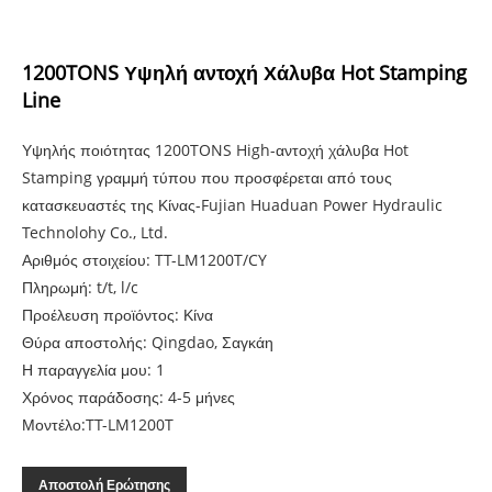
1200TONS Υψηλή αντοχή Χάλυβα Hot Stamping
Line
Υψηλής ποιότητας 1200TONS High-αντοχή χάλυβα Hot
Stamping γραμμή τύπου που προσφέρεται από τους
κατασκευαστές της Κίνας-Fujian Huaduan Power Hydraulic
Technolohy Co., Ltd.
Αριθμός στοιχείου: TT-LM1200T/CY
Πληρωμή: t/t, l/c
Προέλευση προϊόντος: Κίνα
Θύρα αποστολής: Qingdao, Σαγκάη
Η παραγγελία μου: 1
Χρόνος παράδοσης: 4-5 μήνες
Μοντέλο:TT-LM1200T
Αποστολή Ερώτησης