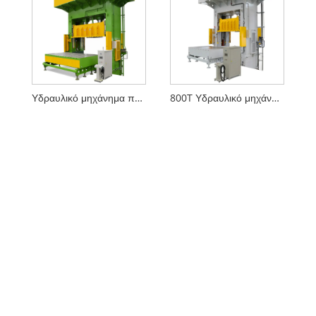
Υδραυλικό μηχάνημα πρέσας κηλίδας μήτρας
800T Υδραυλικό μηχάνημα πρέσας κηλίδας καλουπιού με κάτω κινητή στήριξη