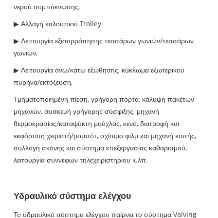
νερού συμπύκνωσης,
▶ Αλλαγή καλουπιού Trolley
▶ Λειτουργία εξισορρόπησης τεσσάρων γωνιών/τεσσάρων
γωνιών,
▶ Λειτουργία άνω/κάτω εξώθησης, κύκλωμα εξωτερικού
πυρήνα/εκτόξευση,
Τμηματοποιημένη πίεση, γρήγορη πόρτα, κάλυψη πακέτων
μηχανών, συσκευή γρήγορης σύσφιξης, μηχανή
θερμοκρασίας/καταψύκτη μούχλας, κενό, διατροφή και
εκφόρτιση χειριστή/ρομπότ, σχίσιμο φιλμ και μηχανή κοπής,
συλλογή σκόνης και σύστημα επεξεργασίας καθαρισμού,
λειτουργία σύννεφων τηλεχειριστηρίου κ.λπ.
Υδραυλικό σύστημα ελέγχου
Το υδραυλικό σύστημα ελέγχου παίρνει το σύστημα Valving