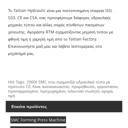
Το Taitian Hydraulic είναι μια πιστοποιημένη εταιρεία ISO,
SGS, CE και CSA, σας προσφέρουμε διάφορες υδραυλικές
μηχανές τύπου και άλλες σειρές σύνθετων πιεσμάτων
χύτευσης. Αγοράστε RTM σχηματίζοντας μηχανή τύπου με
φθηνή τιμή ή χαμηλή τιμή από το Taitian Factory.
Επικοινωνήστε μαζί μας και λάβετε λεπτομέρειες στο
μηχάνημά μας.
Hot Tags: 2000t SMC που σχηματίζει υδραυλικό τύπο με
πρότυπο CE, Κίνα, κατασκευαστές, προμηθευτές, εργοστάσιο,
προσαρμοσμένο, προχωρημένο, τελευταίο πωλητή, αγορά,
τιμή
Ετικέτα προϊόντος
SMC Forming Press Machine