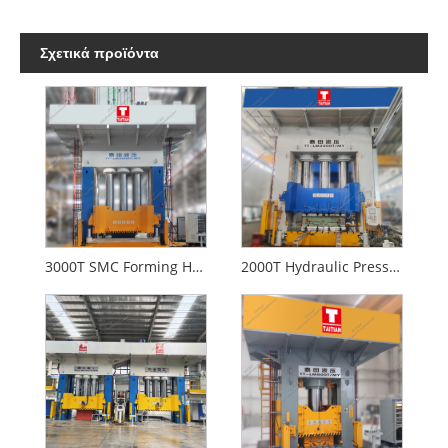
Σχετικά προϊόντα
3000T SMC Forming Hydraulic Press For Auomotive
2000T Hydraulic Press Composites για το εσωτερικό του αυτοκινήτου