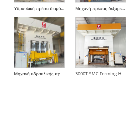
Υδραυλική πρέσα διαμόρφωσης 2500T RTM με πρότυπο CE
Μηχανή πρέσας δεξαμενής νερού για σύνθετα υλικά
Μηχανή υδραυλικής πρέσας διαμόρφωσης 2500T GRP
3000T SMC Forming Hydraulic Press