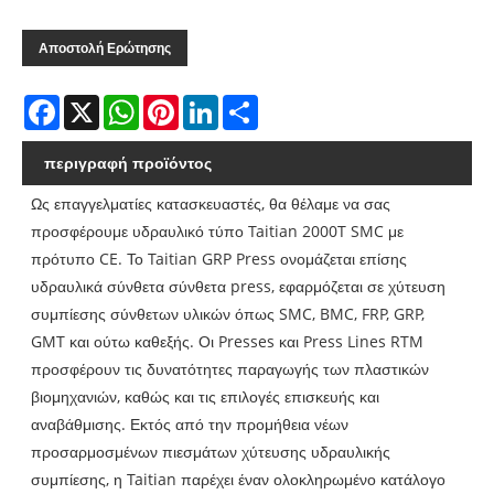
Αποστολή Ερώτησης
Facebook
X
WhatsApp
Pinterest
LinkedIn
Share
περιγραφή προϊόντος
Ως επαγγελματίες κατασκευαστές, θα θέλαμε να σας
προσφέρουμε υδραυλικό τύπο Taitian 2000T SMC με
πρότυπο CE. Το Taitian GRP Press ονομάζεται επίσης
υδραυλικά σύνθετα σύνθετα press, εφαρμόζεται σε χύτευση
συμπίεσης σύνθετων υλικών όπως SMC, BMC, FRP, GRP,
GMT και ούτω καθεξής. Οι Presses και Press Lines RTM
προσφέρουν τις δυνατότητες παραγωγής των πλαστικών
βιομηχανιών, καθώς και τις επιλογές επισκευής και
αναβάθμισης. Εκτός από την προμήθεια νέων
προσαρμοσμένων πιεσμάτων χύτευσης υδραυλικής
συμπίεσης, η Taitian παρέχει έναν ολοκληρωμένο κατάλογο