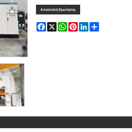
Αποστολή Ερώτησης
Facebook
X
WhatsApp
Pinterest
LinkedIn
Share