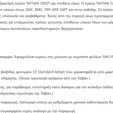
υδραυλική πρέσα TAITIAN 3000T για σύνθετα υλικά. Η πρέσα TAITIAN
ων υλικών όπως SMC, BMC, FRP, GRP, GMT και ούτω καθεξής. Οι πρέσε
ς επισκευής και αναβάθμισης. Εκτός από την παροχή νέων προσαρμο
θμισης για υπάρχουσες πρέσες χύτευσης σύνθετων υλικών όλων των μά
οτόμων αυτοκινήτων, αεροδιαστημικών, βιομηχανικών.
ακαμψία. Εφαρμόζεται κυρίως στη χύτευση με συμπίεση φύλλων SMC/FR
βίδας φυσιγγίου CE Standard Adopt που χαρακτηρίζεται από μικρή π
δήγησης. (Τέτοια τεχνολογία εισάγεται από την Ταϊβάν.)
ς, για παράδειγμα, υποστήριξη κάτω θαλάμου για τον κύλινδρο λαδι
δραυλική τεχνολογία της Ταϊβάν.)
 παραγωγή. Λειτουργεί επίσης με ρυθμιζόμενη χρονική καθυστέρηση δι
να συγκεκριμένο εύρος ανάλογα με την παραγωγή