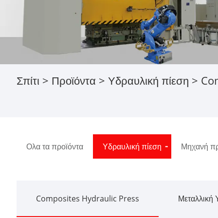
Σπίτι
>
Προϊόντα
>
Υδραυλική πίεση
>
Com
Ολα τα προϊόντα
Υδραυλική πίεση
Μηχανή πρ
Composites Hydraulic Press
Μεταλλική 