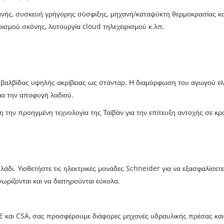
νής, συσκευή γρήγορης σύσφιξης, μηχανή/καταψύκτη θερμοκρασίας καλ
ισμού σκόνης, λειτουργία cloud τηλεχειρισμού κ.λπ.
 βαλβίδας υψηλής ακρίβειας ως στάνταρ. Η διαμόρφωση του αγωγού εί
ια την αποφυγή λαδιού.
άση την προηγμένη τεχνολογία της Ταϊβάν για την επίτευξη αντοχής σε κ
το λάδι. Υιοθετήστε τις ηλεκτρικές μονάδες Schneider για να εξασφαλίσ
νωρίζονται και να διατηρούνται εύκολα.
S, CE και CSA, σας προσφέρουμε διάφορες μηχανές υδραυλικής πρέσας 