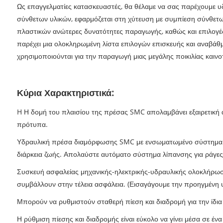
Ως επαγγελματίες κατασκευαστές, θα θέλαμε να σας παρέχουμε 
σύνθετων υλικών, εφαρμόζεται στη χύτευση με συμπίεση σύνθετ
πλαστικών ανώτερες δυνατότητες παραγωγής, καθώς και επιλογέ
παρέχει μια ολοκληρωμένη λίστα επιλογών επισκευής και αναβά
χρησιμοποιούνται για την παραγωγή μιας μεγάλης ποικιλίας καιν
Κύρια Χαρακτηριστικά:
H Η δομή του πλαισίου της πρέσας SMC απολαμβάνει εξαιρετική 
πρότυπα.
Υδραυλική πρέσα διαμόρφωσης SMC με ενσωματωμένο σύστημα βαλ
διάρκεια ζωής. Απολαύστε αυτόματο σύστημα λίπανσης για ράγες ο
Συσκευή ασφαλείας μηχανικής-ηλεκτρικής-υδραυλικής ολοκλήρωση
συμβάλλουν στην τέλεια ασφάλεια. (Εισαγάγουμε την προηγμένη υ
Μπορούν να ρυθμιστούν σταθερή πίεση και διαδρομή για την ίδια
Η ρύθμιση πίεσης και διαδρομής είναι εύκολο να γίνει μέσα σε έ