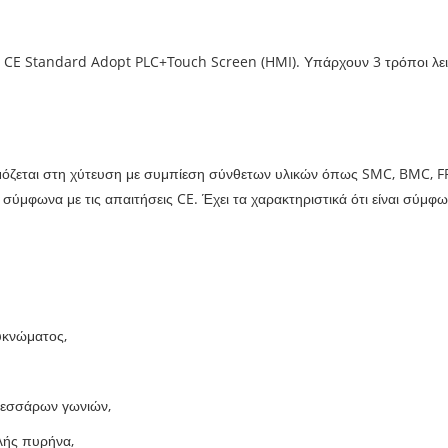
E Standard Adopt PLC+Touch Screen (HMI). Υπάρχουν 3 τρόποι λειτου
ζεται στη χύτευση με συμπίεση σύνθετων υλικών όπως SMC, BMC, FRP
σύμφωνα με τις απαιτήσεις CE. Έχει τα χαρακτηριστικά ότι είναι σύμ
υκνώματος,
τεσσάρων γωνιών,
λής πυρήνα,