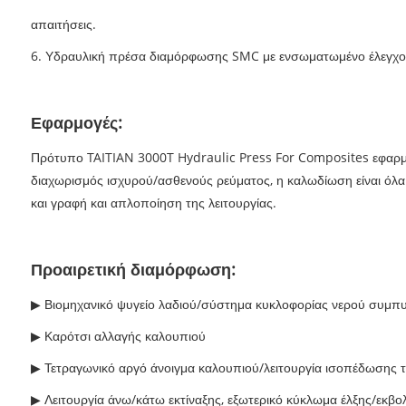
απαιτήσεις.
6. Υδραυλική πρέσα διαμόρφωσης SMC με ενσωματωμένο έλεγχο C
Εφαρμογές:
Πρότυπο TAITIAN 3000T Hydraulic Press For Composites εφαρμό
διαχωρισμός ισχυρού/ασθενούς ρεύματος, η καλωδίωση είναι όλα 
και γραφή και απλοποίηση της λειτουργίας.
Προαιρετική διαμόρφωση:
▶ Βιομηχανικό ψυγείο λαδιού/σύστημα κυκλοφορίας νερού συμπ
▶ Καρότσι αλλαγής καλουπιού
▶ Τετραγωνικό αργό άνοιγμα καλουπιού/λειτουργία ισοπέδωσης 
▶ Λειτουργία άνω/κάτω εκτίναξης, εξωτερικό κύκλωμα έλξης/εκβο